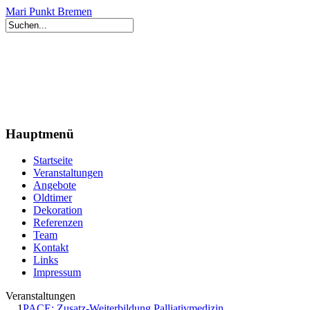
Mari Punkt Bremen
Hauptmenü
Startseite
Veranstaltungen
Angebote
Oldtimer
Dekoration
Referenzen
Team
Kontakt
Links
Impressum
Veranstaltungen
1
PACE: Zusatz-Weiterbildung Palliativmedizin