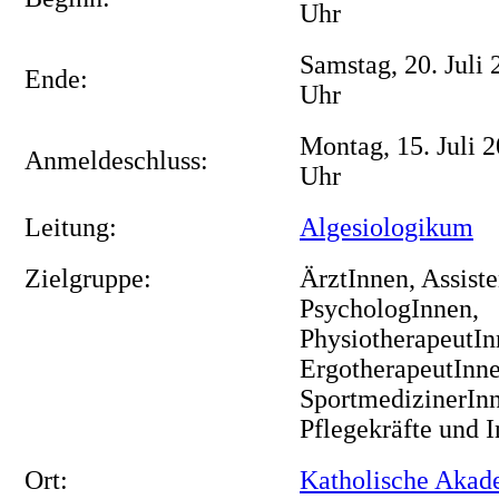
Uhr
Samstag, 20. Juli
Ende:
Uhr
Montag, 15. Juli 
Anmeldeschluss:
Uhr
Leitung:
Algesiologikum
Zielgruppe:
ÄrztInnen, Assist
PsychologInnen,
PhysiotherapeutIn
ErgotherapeutInne
SportmedizinerIn
Pflegekräfte und In
Ort:
Katholische Aka